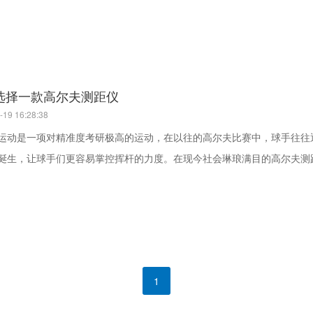
选择一款高尔夫测距仪
-19 16:28:38
运动是一项对精准度考研极高的运动，在以往的高尔夫比赛中，球手往往通过球
诞生，让球手们更容易掌控挥杆的力度。在现今社会琳琅满目的高尔夫测距仪
1