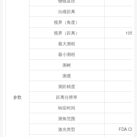
物镜直径
出瞳距离
视界（角度）
视界（距离）
105y
最大测程
最小测程
测树
测鹿
测距精度
参数
距离分辨率
响应时间
测角范围
激光类型
FDA Clas