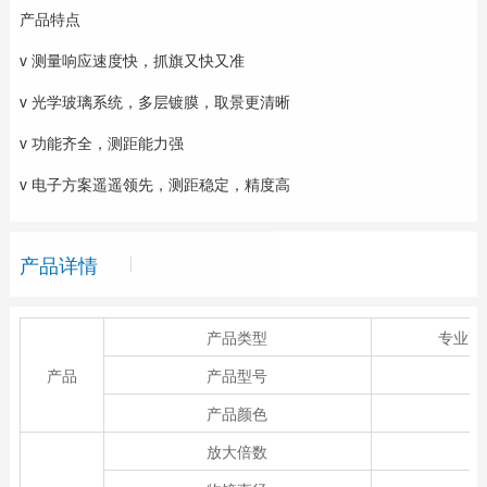
产品特点
v 测量响应速度快，抓旗又快又准
v 光学玻璃系统，多层镀膜，取景更清晰
v 功能齐全，测距能力强
v 电子方案遥遥领先，测距稳定，精度高
产品详情
产品类型
专业高
产品
产品型号
产品颜色
放大倍数